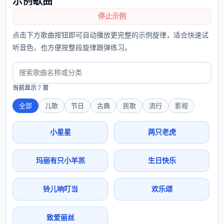
示例歌曲
停止示例
点击下方歌曲按钮即可自动播放更完整的示例旋律，适合快速试
听音色，也方便按整段旋律跟弹练习。
当前显示 7 首
全部
儿歌
节日
古典
民歌
流行
影视
小星星
两只老虎
玛丽有只小羊羔
生日快乐
铃儿响叮当
欢乐颂
致爱丽丝